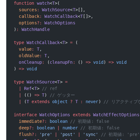
function
 watch
<
T
>(
  sources
:
 WatchSource
<
T
>[],
  callback
:
 WatchCallback
<
T
[]>,
  options
?:
 WatchOptions
)
:
 WatchHandle
type
 WatchCallback
<
T
> 
=
 (
  value
:
 T
,
  oldValue
:
 T
,
  onCleanup
:
 (
cleanupFn
:
 () 
=>
 void
) 
=>
 void
) 
=>
 void
type
 WatchSource
<
T
> 
=
  |
 Ref
<
T
> 
// ref
  |
 (() 
=>
 T
) 
// ゲッター
  |
 (
T
 extends
 object
 ?
 T
 :
 never
) 
// リアクティ
interface
 WatchOptions
 extends
 WatchEffectOptions
  immediate
?:
 boolean
 // 初期値: false
  deep
?:
 boolean
 |
 number
 // 初期値: false
  flush
?:
 'pre'
 |
 'post'
 |
 'sync'
 // 初期値: 'pre'