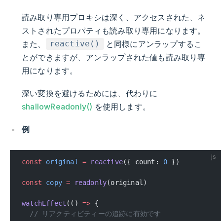
読み取り専用プロキシは深く、アクセスされた、ネ
ストされたプロパティも読み取り専用になります。
また、
と同様にアンラップするこ
reactive()
とができますが、アンラップされた値も読み取り専
用になります。
深い変換を避けるためには、代わりに
shallowReadonly()
を使用します。
例
js
const
 original
 =
 reactive
({ count: 
0
 })
const
 copy
 =
 readonly
(original)
watchEffect
(() 
=>
 {
  // リアクティビティーの追跡に有効です