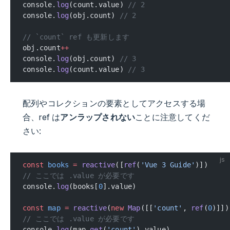
console.
log
(count.value) 
// 2
console.
log
(obj.count) 
// 2
// `count` ref も更新します
obj.count
++
console.
log
(obj.count) 
// 3
console.
log
(count.value) 
// 3
配列やコレクションの要素としてアクセスする場
合、ref は
アンラップされない
ことに注意してくだ
さい:
js
const
 books
 =
 reactive
([
ref
(
'Vue 3 Guide'
)])
// ここでは .value が必要です
console.
log
(books[
0
].value)
const
 map
 =
 reactive
(
new
 Map
([[
'count'
, 
ref
(
0
)]])
// ここでは .value が必要です
console.
log
(map.
get
(
'count'
).value)