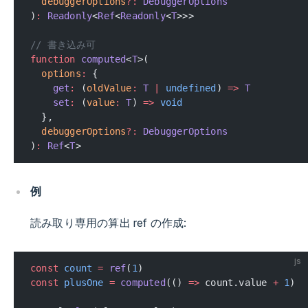
  debuggerOptions
?:
 DebuggerOptions
)
:
 Readonly
<
Ref
<
Readonly
<
T
>>>
// 書き込み可
function
 computed
<
T
>(
  options
:
 {
    get
:
 (
oldValue
:
 T
 |
 undefined
) 
=>
 T
    set
:
 (
value
:
 T
) 
=>
 void
  },
  debuggerOptions
?:
 DebuggerOptions
)
:
 Ref
<
T
>
例
読み取り専用の算出 ref の作成:
js
const
 count
 =
 ref
(
1
)
const
 plusOne
 =
 computed
(() 
=>
 count.value 
+
 1
)