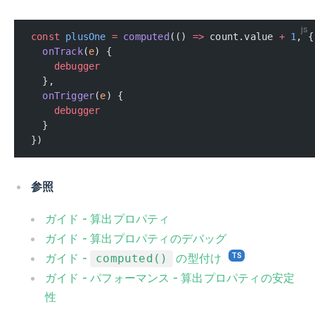
js
const
 plusOne
 =
 computed
(() 
=>
 count.value 
+
 1
, {
  onTrack
(
e
) {
    debugger
  },
  onTrigger
(
e
) {
    debugger
  }
})
参照
ガイド - 算出プロパティ
ガイド - 算出プロパティのデバッグ
ガイド -
の型付け
computed()
ガイド - パフォーマンス - 算出プロパティの安定
性