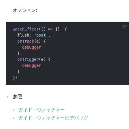
オプション:
js
watchEffect
(() 
=>
 {}, {
  flush: 
'post'
,
  onTrack
(
e
) {
    debugger
  },
  onTrigger
(
e
) {
    debugger
  }
})
参照
ガイド - ウォッチャー
ガイド - ウォッチャーのデバッグ