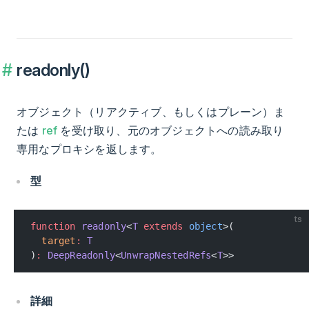
readonly()
オブジェクト（リアクティブ、もしくはプレーン）ま
たは
ref
を受け取り、元のオブジェクトへの読み取り
専用なプロキシを返します。
型
ts
function
 readonly
<
T
 extends
 object
>(
  target
:
 T
)
:
 DeepReadonly
<
UnwrapNestedRefs
<
T
>>
詳細