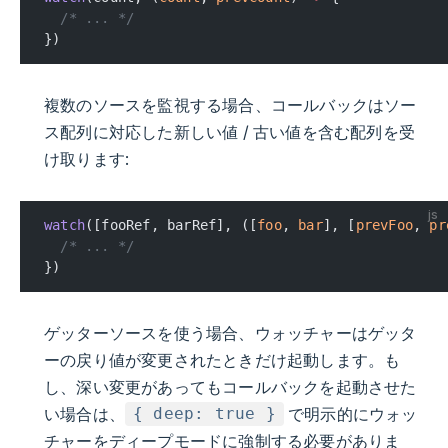
  /* ... */
})
複数のソースを監視する場合、コールバックはソー
ス配列に対応した新しい値 / 古い値を含む配列を受
け取ります:
js
watch
([fooRef, barRef], ([
foo
, 
bar
], [
prevFoo
, 
pr
  /* ... */
})
ゲッターソースを使う場合、ウォッチャーはゲッタ
ーの戻り値が変更されたときだけ起動します。も
し、深い変更があってもコールバックを起動させた
い場合は、
で明示的にウォッ
{ deep: true }
チャーをディープモードに強制する必要がありま