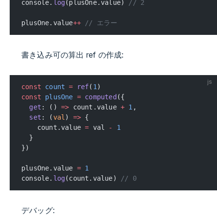
console.
log
(plusOne.value) 
// 2
plusOne.value
++
 // エラー
書き込み可の算出 ref の作成:
js
const
 count
 =
 ref
(
1
)
const
 plusOne
 =
 computed
({
  get
: () 
=>
 count.value 
+
 1
,
  set
: (
val
) 
=>
 {
    count.value 
=
 val 
-
 1
  }
})
plusOne.value 
=
 1
console.
log
(count.value) 
// 0
デバッグ: