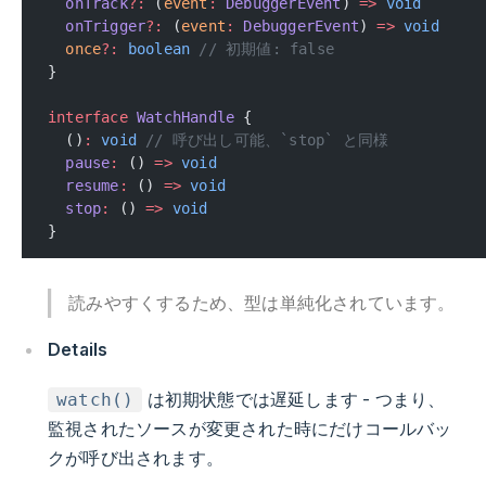
  onTrack
?:
 (
event
:
 DebuggerEvent
) 
=>
 void
  onTrigger
?:
 (
event
:
 DebuggerEvent
) 
=>
 void
  once
?:
 boolean
 // 初期値: false
}
interface
 WatchHandle
 {
  ()
:
 void
 // 呼び出し可能、`stop` と同様
  pause
:
 () 
=>
 void
  resume
:
 () 
=>
 void
  stop
:
 () 
=>
 void
}
読みやすくするため、型は単純化されています。
Details
は初期状態では遅延します - つまり、
watch()
監視されたソースが変更された時にだけコールバッ
クが呼び出されます。