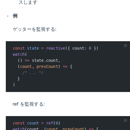
スします
例
ゲッターを監視する:
js
const
 state
 =
 reactive
({ count: 
0
 })
watch
(
  () 
=>
 state.count,
  (
count
, 
prevCount
) 
=>
 {
    /* ... */
  }
)
ref を監視する:
js
const
 count
 =
 ref
(
0
)
watch
(count, (
count
, 
prevCount
) 
=>
 {