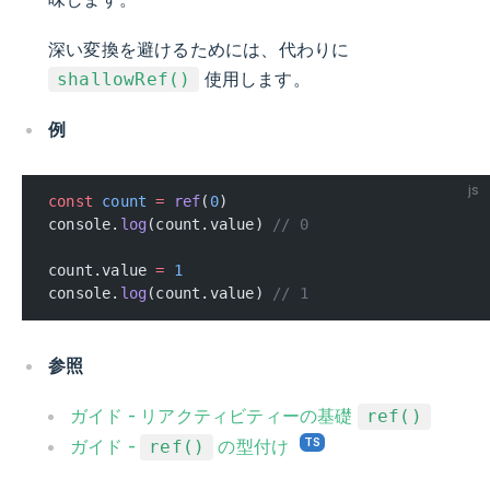
深い変換を避けるためには、代わりに
使用します。
shallowRef()
例
js
const
 count
 =
 ref
(
0
)
console.
log
(count.value) 
// 0
count.value 
=
 1
console.
log
(count.value) 
// 1
参照
ガイド - リアクティビティーの基礎
ref()
ガイド -
の型付け
ref()