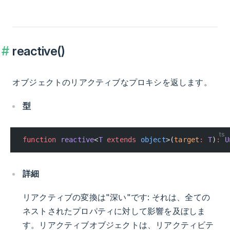
reactive()
オブジェクトのリアクティブなプロキシを返します。
型
ts
function
 reactive
<
T
 extends
 object
>(
target
:
 T
)
:
 U
詳細
リアクティブの変換は"深い"です: それは、全ての
ネストされたプロパティに対して影響を及ぼしま
す。リアクティブオブジェクトは、リアクティビテ