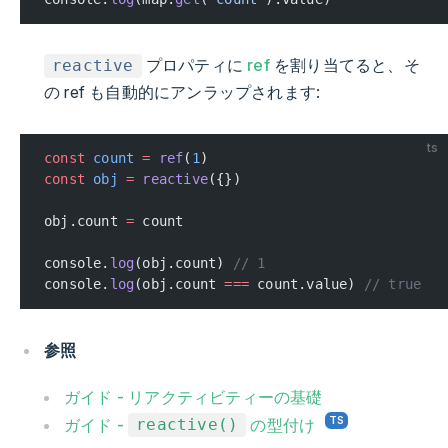
プロパティに
ref
を割り当てると、そ
reactive
の ref も自動的にアンラップされます:
ts
const
 count
 =
 ref
(
1
)
const
 obj
 =
 reactive
({})
obj.count 
=
 count
console.
log
(obj.count) 
// 1
console.
log
(obj.count 
===
 count.value) 
// true
参照
ガイド - リアクティビティーの基礎
ガイド -
の型付け
reactive()