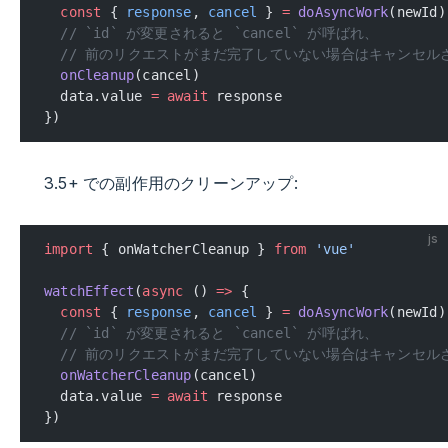
  const
 { 
response
, 
cancel
 } 
=
 doAsyncWork
(newId)
  // `id` が変更されると `cancel` が呼ばれ、
  // 前のリクエストがまだ完了していない場合はキャンセル
  onCleanup
(cancel)
  data.value 
=
 await
 response
})
3.5+ での副作用のクリーンアップ:
js
import
 { onWatcherCleanup } 
from
 'vue'
watchEffect
(
async
 () 
=>
 {
  const
 { 
response
, 
cancel
 } 
=
 doAsyncWork
(newId)
  // `id` が変更されると `cancel` が呼ばれ、
  // 前のリクエストがまだ完了していない場合はキャンセル
  onWatcherCleanup
(cancel)
  data.value 
=
 await
 response
})