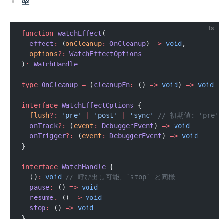
型
ts
function
 watchEffect
(
  effect
:
 (
onCleanup
:
 OnCleanup
) 
=>
 void
,
  options
?:
 WatchEffectOptions
)
:
 WatchHandle
type
 OnCleanup
 =
 (
cleanupFn
:
 () 
=>
 void
) 
=>
 void
interface
 WatchEffectOptions
 {
  flush
?:
 'pre'
 |
 'post'
 |
 'sync'
 // 初期値: 'pre'
  onTrack
?:
 (
event
:
 DebuggerEvent
) 
=>
 void
  onTrigger
?:
 (
event
:
 DebuggerEvent
) 
=>
 void
}
interface
 WatchHandle
 {
  ()
:
 void
 // 呼び出し可能、`stop` と同様
  pause
:
 () 
=>
 void
  resume
:
 () 
=>
 void
  stop
:
 () 
=>
 void
}