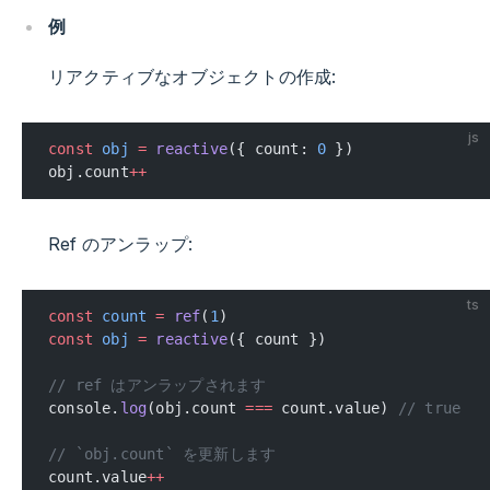
例
リアクティブなオブジェクトの作成:
js
const
 obj
 =
 reactive
({ count: 
0
 })
obj.count
++
Ref のアンラップ:
ts
const
 count
 =
 ref
(
1
)
const
 obj
 =
 reactive
({ count })
// ref はアンラップされます
console.
log
(obj.count 
===
 count.value) 
// true
// `obj.count` を更新します
count.value
++