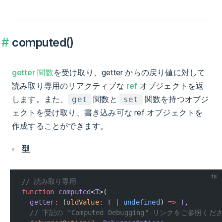
computed()
getter 関数
を受け取り、getter からの戻り値に対して
読み取り専用のリアクティブな
ref
オブジェクトを返
します。また、
関数と
関数を持つオブジ
get
set
ェクトを受け取り、書き込み可な ref オブジェクトを
作成することができます。
型
ts
// 読み取り専用
function
 computed
<
T
>(
  getter
:
 (
oldValue
:
 T
 |
 undefined
) 
=>
 T
,
  // 下記の "Computed Debugging" リンクをご参照くだ