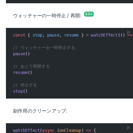
ウォッチャーの一時停止 / 再開:
js
const
 { 
stop
, 
pause
, 
resume
 } 
=
 watchEffect
(() 
=>
// ウォッチャーを一時停止する
pause
()
// あとで再開する
resume
()
// 停止する
stop
()
副作用のクリーンアップ:
js
watchEffect
(
async
 (
onCleanup
) 
=>
 {