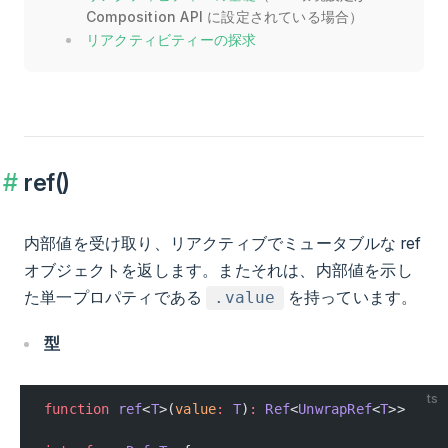
Composition API に設定されている場合）
リアクティビティーの探求
ref()
内部値を受け取り、リアクティブでミュータブルな ref
オブジェクトを返します。またそれは、内部値を示し
た単一プロパティである
を持っています。
.value
型
ts
function
 ref
<
T
>(
value
:
 T
)
:
 Ref
<
UnwrapRef
<
T
>>