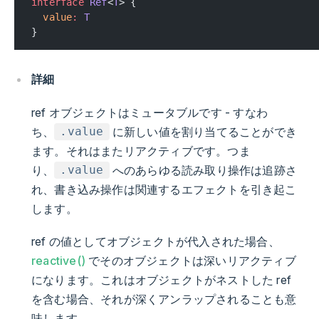
interface
 Ref
<
T
> {
  value
:
 T
}
詳細
ref オブジェクトはミュータブルです - すなわ
ち、
に新しい値を割り当てることができ
.value
ます。それはまたリアクティブです。つま
り、
へのあらゆる読み取り操作は追跡さ
.value
れ、書き込み操作は関連するエフェクトを引き起こ
します。
ref の値としてオブジェクトが代入された場合、
reactive()
でそのオブジェクトは深いリアクティブ
になります。これはオブジェクトがネストした ref
を含む場合、それが深くアンラップされることも意
味します。