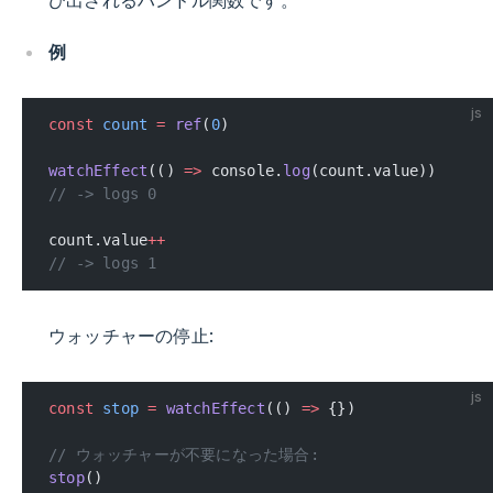
び出されるハンドル関数です。
例
js
const
 count
 =
 ref
(
0
)
watchEffect
(() 
=>
 console.
log
(count.value))
// -> logs 0
count.value
++
// -> logs 1
ウォッチャーの停止:
js
const
 stop
 =
 watchEffect
(() 
=>
 {})
// ウォッチャーが不要になった場合:
stop
()