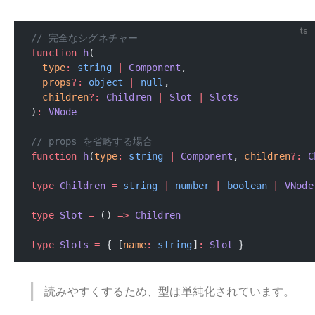
ts
// 完全なシグネチャー
function
 h
(
  type
:
 string
 |
 Component
,
  props
?:
 object
 |
 null
,
  children
?:
 Children
 |
 Slot
 |
 Slots
)
:
 VNode
// props を省略する場合
function
 h
(
type
:
 string
 |
 Component
, 
children
?:
 C
type
 Children
 =
 string
 |
 number
 |
 boolean
 |
 VNode
type
 Slot
 =
 () 
=>
 Children
type
 Slots
 =
 { [
name
:
 string
]
:
 Slot
 }
読みやすくするため、型は単純化されています。