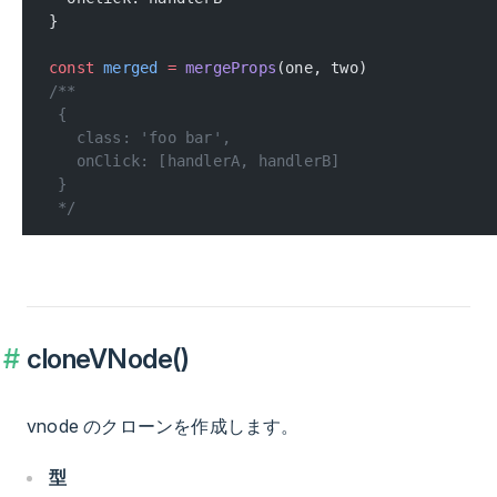
}
const
 merged
 =
 mergeProps
(one, two)
/**
 {
   class: 'foo bar',
   onClick: [handlerA, handlerB]
 }
 */
cloneVNode()
vnode のクローンを作成します。
型