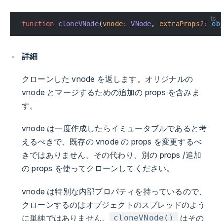
ts
function
 cloneVNode
(
vnode
:
 VNode
, 
extraProps
?:
 ob
詳細
クローンした vnode を返します。オリジナルの
vnode とマージするための追加の props を含みま
す。
vnode は一度作成したらイミュータブルであると考
えるべきで、既存の vnode の props を変更するべ
きではありません。その代わり、別の props /追加
の props を使ってクローンしてください。
vnode は特別な内部プロパティを持っているので、
クローンするのはオブジェクトのスプレッドのよう
に単純ではありません。
はその
cloneVNode()