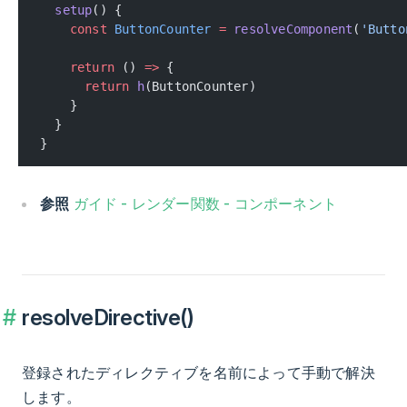
  setup
() {
    const
 ButtonCounter
 =
 resolveComponent
(
'Butto
    return
 () 
=>
 {
      return
 h
(ButtonCounter)
    }
  }
}
参照
ガイド - レンダー関数 - コンポーネント
resolveDirective()
登録されたディレクティブを名前によって手動で解決
します。