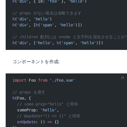
h
(
'div'
, { id: 
'foo'
 }, 
'hello'
)
// props がない場合は省略できます
h
(
'div'
, 
'hello'
)
h
(
'div'
, [
h
(
'span'
, 
'hello'
)])
// children 配列には vnode と文字列を混在させること
h
(
'div'
, [
'hello'
, 
h
(
'span'
, 
'hello'
)])
コンポーネントを作成:
js
import
 Foo 
from
 './Foo.vue'
// props を渡す
h
(Foo, {
  // some-prop="hello" と同等
  someProp: 
'hello'
,
  // @update="() => {}" と同等
  onUpdate
: () 
=>
 {}