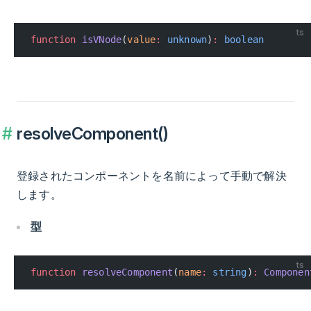
ts
function
 isVNode
(
value
:
 unknown
)
:
 boolean
resolveComponent()
登録されたコンポーネントを名前によって手動で解決
します。
型
ts
function
 resolveComponent
(
name
:
 string
)
:
 Componen