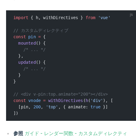
js
import
 { h, withDirectives } 
from
 'vue'
// カスタムディレクティブ
const
 pin
 =
 {
  mounted
() {
    /* ... */
  },
  updated
() {
    /* ... */
  }
}
// <div v-pin:top.animate="200"></div>
const
 vnode
 =
 withDirectives
(
h
(
'div'
), [
  [pin, 
200
, 
'top'
, { animate: 
true
 }]
])
参照
ガイド - レンダー関数 - カスタムディレクティ