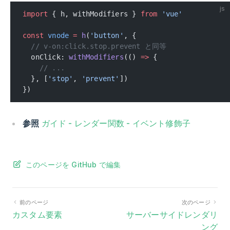
js
import
 { h, withModifiers } 
from
 'vue'
const
 vnode
 =
 h
(
'button'
, {
  // v-on:click.stop.prevent と同等
  onClick: 
withModifiers
(() 
=>
 {
    // ...
  }, [
'stop'
, 
'prevent'
])
})
参照
ガイド - レンダー関数 - イベント修飾子
このページを GitHub で編集
前のページ
次のページ
カスタム要素
サーバーサイドレンダリ
ング