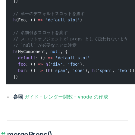
})
// 単一のデフォルトスロットを渡す
h
(Foo, () 
=>
 'default slot'
)
// 名前付きスロットを渡す
// スロットオブジェクトが props として扱われないよう
// `null` が必要なことに注意
h
(MyComponent, 
null
, {
  default
: () 
=>
 'default slot'
,
  foo
: () 
=>
 h
(
'div'
, 
'foo'
),
  bar
: () 
=>
 [
h
(
'span'
, 
'one'
), 
h
(
'span'
, 
'two'
)]
})
参照
ガイド - レンダー関数 - vnode の作成
mergeProps()