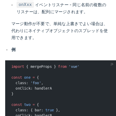
イベントリスナー - 同じ名前の複数の
onXxx
リスナーは、配列にマージされます。
マージ動作が不要で、単純な上書きでよい場合は、
代わりにネイティブオブジェクトのスプレッドを使
用できます。
例
js
import
 { mergeProps } 
from
 'vue'
const
 one
 =
 {
  class: 
'foo'
,
  onClick: handlerA
}
const
 two
 =
 {
  class: { bar: 
true
 },
  onClick: handlerB