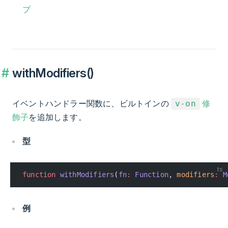
ブ
withModifiers()
イベントハンドラー関数に、ビルトインの
修
v-on
飾子
を追加します。
型
ts
function
 withModifiers
(
fn
:
 Function
, 
modifiers
:
 M
例