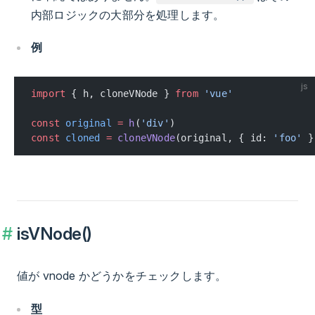
内部ロジックの大部分を処理します。
例
js
import
 { h, cloneVNode } 
from
 'vue'
const
 original
 =
 h
(
'div'
)
const
 cloned
 =
 cloneVNode
(original, { id: 
'foo'
 }
isVNode()
値が vnode かどうかをチェックします。
型