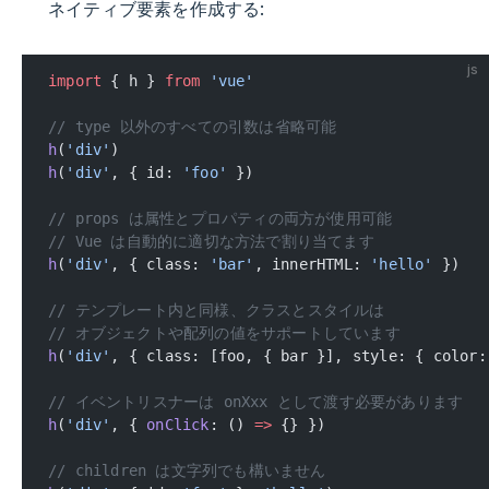
ネイティブ要素を作成する:
js
import
 { h } 
from
 'vue'
// type 以外のすべての引数は省略可能
h
(
'div'
)
h
(
'div'
, { id: 
'foo'
 })
// props は属性とプロパティの両方が使用可能
// Vue は自動的に適切な方法で割り当てます
h
(
'div'
, { class: 
'bar'
, innerHTML: 
'hello'
 })
// テンプレート内と同様、クラスとスタイルは
// オブジェクトや配列の値をサポートしています
h
(
'div'
, { class: [foo, { bar }], style: { color:
// イベントリスナーは onXxx として渡す必要があります
h
(
'div'
, { 
onClick
: () 
=>
 {} })
// children は文字列でも構いません