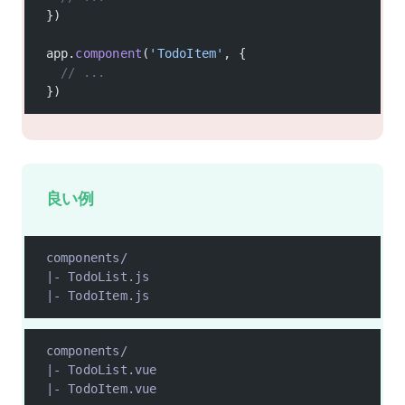
})
app.
component
(
'TodoItem'
, {
  // ...
})
良い例
components/
|- TodoList.js
|- TodoItem.js
components/
|- TodoList.vue
|- TodoItem.vue