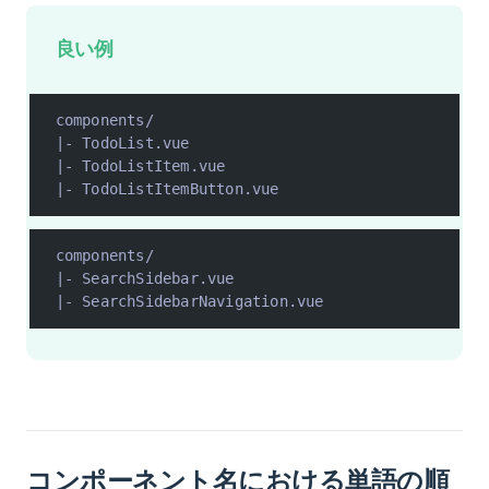
良い例
components/
|- TodoList.vue
|- TodoListItem.vue
|- TodoListItemButton.vue
components/
|- SearchSidebar.vue
|- SearchSidebarNavigation.vue
コンポーネント名における単語の順