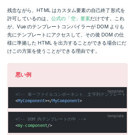
残念ながら、HTML はカスタム要素の自己終了形式を
許可しているのは、
公式の「空」要素
だけです。これ
が、Vue のテンプレートコンパイラーが DOM よりも
先にテンプレートにアクセスして、その後 DOM の仕
様に準拠した HTML を出力することができる場合にだ
けこの方策を使うことができる理由です。
悪い例
template
<!-- 単一ファイルコンポーネント、文字列テンプレート、JSX
<
MyComponent
></
MyComponent
>
template
<!-- DOM 内テンプレートの中 -->
<
my-component
/>