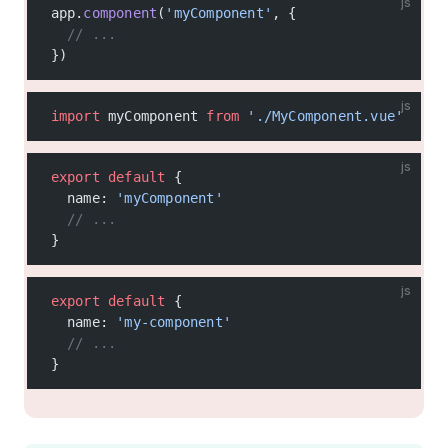
js
app.
component
(
'myComponent'
, {
  // ...
})
js
import
 myComponent 
from
 './MyComponent.vue'
js
export
 default
 {
  name: 
'myComponent'
  // ...
}
js
export
 default
 {
  name: 
'my-component'
  // ...
}