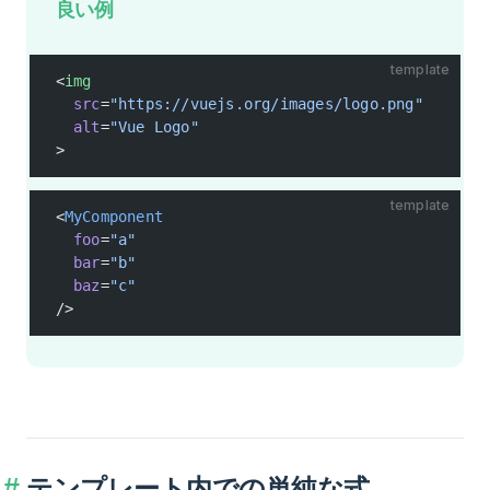
良い例
template
<
img
  src
=
"https://vuejs.org/images/logo.png"
  alt
=
"Vue Logo"
>
template
<
MyComponent
  foo
=
"a"
  bar
=
"b"
  baz
=
"c"
/>
テンプレート内での単純な式