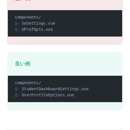
components/
|- SdSettings.vue
|- UProfOpts.vue
良い例
components/
|- StudentDashboardSettings.vue
|- UserProfileOptions.vue