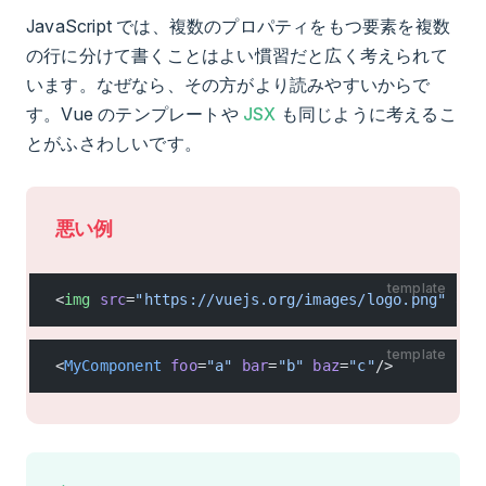
JavaScript では、複数のプロパティをもつ要素を複数
の行に分けて書くことはよい慣習だと広く考えられて
います。なぜなら、その方がより読みやすいからで
す。Vue のテンプレートや
JSX
も同じように考えるこ
とがふさわしいです。
悪い例
template
<
img
 src
=
"https://vuejs.org/images/logo.png"
 alt
template
<
MyComponent
 foo
=
"a"
 bar
=
"b"
 baz
=
"c"
/>