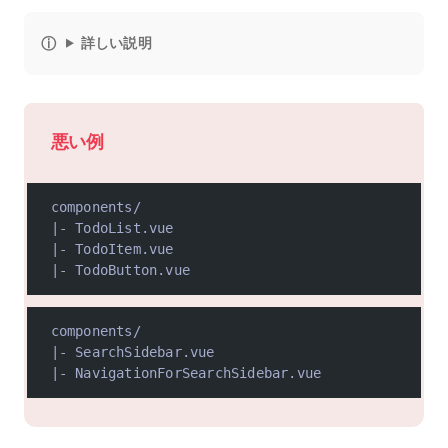
詳しい説明
悪い例
components/
|- TodoList.vue
|- TodoItem.vue
|- TodoButton.vue
components/
|- SearchSidebar.vue
|- NavigationForSearchSidebar.vue