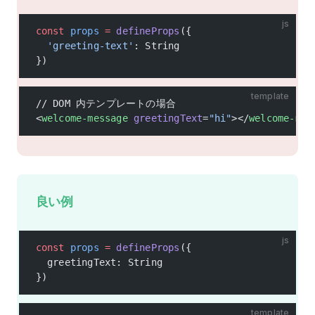
js
const
 props
 =
 defineProps
({
  'greeting-text'
: String
})
template
// DOM 内テンプレートの場合
<
welcome-message
 greetingText
=
"hi"
></
welcome-mes
良い例
js
const
 props
 =
 defineProps
({
  greetingText: String
})
template