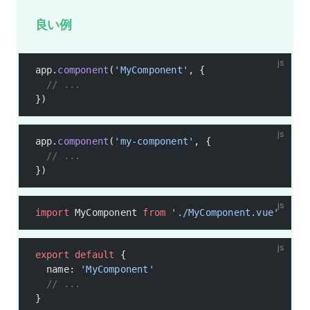
良い例
js
app.
component
(
'MyComponent'
, {
  // ...
})
js
app.
component
(
'my-component'
, {
  // ...
})
js
import
 MyComponent 
from
 './MyComponent.vue'
js
export
 default
 {
  name: 
'MyComponent'
  // ...
}