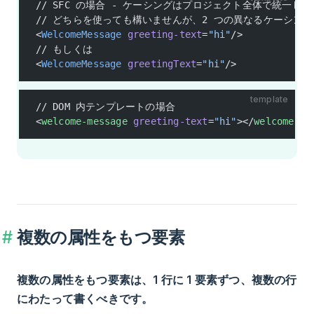
// SFC の場合 - ケーシングはプロジェクト全体で統一し
// どちらを使っても構いませんが、2 つの異なるケーシン
<
WelcomeMessage
 greeting-text
=
"hi"
/>
// もしくは
<
WelcomeMessage
 greetingText
=
"hi"
/>
template
// DOM 内テンプレートの場合
<
welcome-message
 greeting-text
=
"hi"
></
welcome-me
複数の属性をもつ要素
複数の属性をもつ要素は、1 行に 1 要素ずつ、複数の行
にわたって書くべきです。