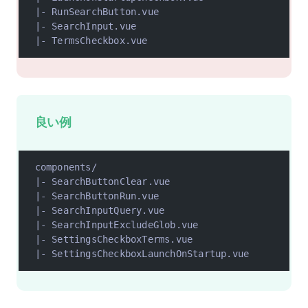
|- RunSearchButton.vue
|- SearchInput.vue
|- TermsCheckbox.vue
良い例
components/
|- SearchButtonClear.vue
|- SearchButtonRun.vue
|- SearchInputQuery.vue
|- SearchInputExcludeGlob.vue
|- SettingsCheckboxTerms.vue
|- SettingsCheckboxLaunchOnStartup.vue