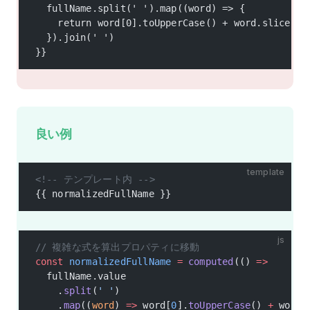
  fullName.split(' ').map((word) => {
    return word[0].toUpperCase() + word.slice(1)
  }).join(' ')
}}
良い例
template
<!-- テンプレート内 -->
{{ normalizedFullName }}
js
// 複雑な式を算出プロパティに移動
const
 normalizedFullName
 =
 computed
(() 
=>
  fullName.value
    .
split
(
' '
)
    .
map
((
word
) 
=>
 word[
0
].
toUpperCase
() 
+
 word.