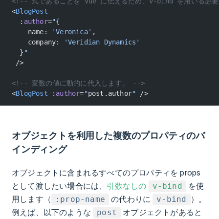
<!-- 式であることを Vue に伝えるため、v-bind を用いる必
<
BlogPost
  :
author
=
"
{
    name: 
'Veronica'
,
    company: 
'Veridian Dynamics'
  }
"
 />
<!-- 変数の値に動的に代入します。 -->
<
BlogPost
 :
author
=
"
post.author
"
 />
オブジェクトを利用した複数のプロパティのバ
インディング
オブジェクトに含まれるすべてのプロパティを props
として渡したい場合には、
引数なしの
を使
v-bind
用します（
の代わりに
）。
:prop-name
v-bind
例えば、以下のような
オブジェクトがあると
post