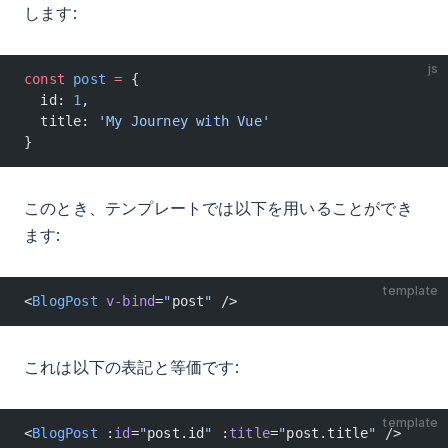
します:
js
const
 post
 =
 {
  id: 
1
,
  title: 
'My Journey with Vue'
}
このとき、テンプレートでは以下を用いることができ
ます:
template
<
BlogPost
 v-bind
=
"
post
"
 />
これは以下の表記と等価です:
template
<
BlogPost
 :
id
=
"
post.id
"
 :
title
=
"
post.title
"
 />