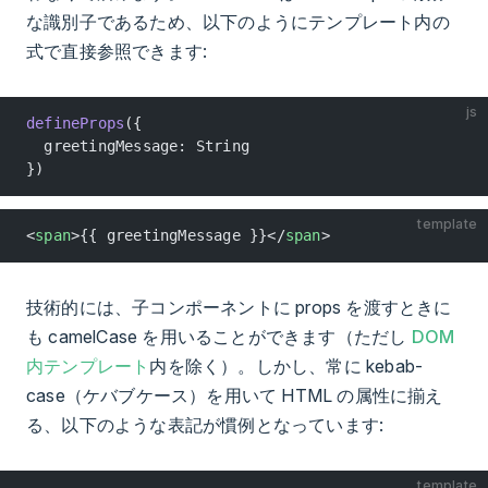
な識別子であるため、以下のようにテンプレート内の
式で直接参照できます:
js
defineProps
({
  greetingMessage: String
})
template
<
span
>{{ greetingMessage }}</
span
>
技術的には、子コンポーネントに props を渡すときに
も camelCase を用いることができます（ただし
DOM
内テンプレート
内を除く）。しかし、常に kebab-
case（ケバブケース）を用いて HTML の属性に揃え
る、以下のような表記が慣例となっています:
template