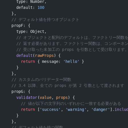
    type: Number,
    default: 
100
  },
  // デフォルト値を持つオブジェクト
  propF: {
    type: Object,
    // オブジェクトと配列のデフォルトは、ファクトリー関数
    // 返す必要があります。ファクトリー関数は、コンポーネ
    // 受け取った未加工の props を引数として受け取ります
    default
(
rawProps
) {
      return
 { message: 
'hello'
 }
    }
  },
  // カスタムのバリデーター関数
  // 3.4 以降、全ての props が第 2 引数として渡されます
  propG: {
    validator
(
value
, 
props
) {
      // 値が以下の文字列のいずれかに一致する必要がある
      return
 [
'success'
, 
'warning'
, 
'danger'
].
inclu
    }
  },
  // デフォルト値を持つ関数