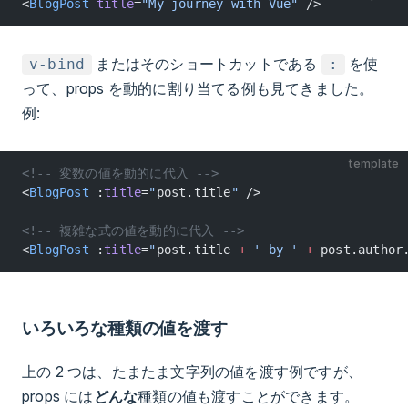
<
BlogPost
 title
=
"My journey with Vue"
 />
またはそのショートカットである
を使
v-bind
:
って、props を動的に割り当てる例も見てきました。
例:
template
<!-- 変数の値を動的に代入 -->
<
BlogPost
 :
title
=
"
post.title
"
 />
<!-- 複雑な式の値を動的に代入 -->
<
BlogPost
 :
title
=
"
post.title 
+
 ' by '
 +
 post.author
いろいろな種類の値を渡す
上の 2 つは、たまたま文字列の値を渡す例ですが、
props には
どんな
種類の値も渡すことができます。