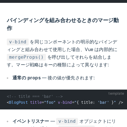
バインディングを組み合わせるときのマージ動
作
を同じコンポーネントの明示的なバインデ
v-bind
ィングと組み合わせて使用した場合、Vue は内部的に
を呼び出してそれらを結合しま
mergeProps()
す。マージ戦略はキーの種類によって異なります:
通常の props
— 後の値が優先されます:
template
<!-- title === 'bar' -->
<
BlogPost
 title
=
"foo"
 v-bind
=
"
{ title: 
'bar'
 }
"
 />
イベントリスナー
—
オブジェクトにリ
v-bind