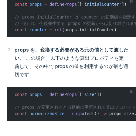
js
const
 props
 =
 defineProps
([
'initialCounter'
])
// props.initialCounter は counter の初期値を
// 使われ、今後発生する props の更新からは切り離されま
const
 counter
 =
 ref
(props.initialCounter)
props を、変換する必要がある元の値として渡した
い。
この場合、以下のような算出プロパティを定
義して、その中で props の値を利用するのが最も適
切です:
js
const
 props
 =
 defineProps
([
'size'
])
// props が変更されると自動的に更新される算出プロパテ
const
 normalizedSize
 =
 computed
(() 
=>
 props.size