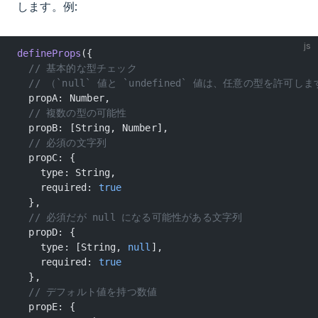
します。例:
js
defineProps
({
  // 基本的な型チェック
  // （`null` 値と `undefined` 値は、任意の型を許可し
  propA: Number,
  // 複数の型の可能性
  propB: [String, Number],
  // 必須の文字列
  propC: {
    type: String,
    required: 
true
  },
  // 必須だが null になる可能性がある文字列
  propD: {
    type: [String, 
null
],
    required: 
true
  },
  // デフォルト値を持つ数値
  propE: {