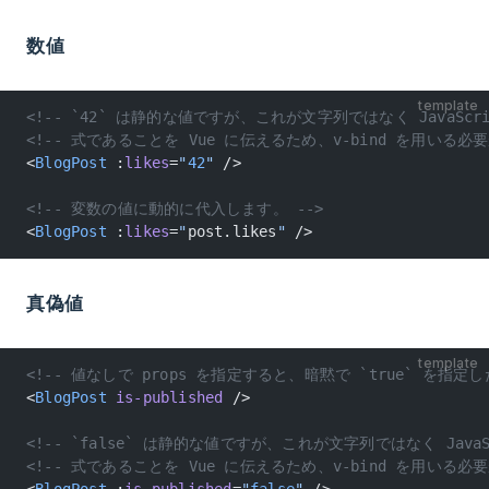
数値
template
<!-- `42` は静的な値ですが、これが文字列ではなく JavaScript
<!-- 式であることを Vue に伝えるため、v-bind を用いる必
<
BlogPost
 :
likes
=
"
42
"
 />
<!-- 変数の値に動的に代入します。 -->
<
BlogPost
 :
likes
=
"
post.likes
"
 />
真偽値
template
<!-- 値なしで props を指定すると、暗黙で `true` を指定
<
BlogPost
 is-published
 />
<!-- `false` は静的な値ですが、これが文字列ではなく JavaScr
<!-- 式であることを Vue に伝えるため、v-bind を用いる必
<
BlogPost
 :
is-published
=
"
false
"
 />