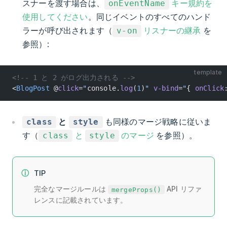
スナーを渡す場合は、
キー規約を
onEventName
使用してください
。同じイベントのすべてのハンド
ラーが呼び出されます（
リスナーの継承
を
v-on
参照）:
template
<!-- 1 と 2 がログ出力される -->
<
BlogPost
 @
click
=
"
console.
log
(
1
)
"
 v-bind
=
"
{ 
onClick
と
も同様のマージ戦略に従いま
class
style
す（
と
のマージ
を参照）。
class
style
TIP
完全なマージルールは
API リファ
mergeProps()
レンスに記載されています。