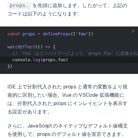
を先頭に追加します。したがって、上記の
props.
コードは以下のようになります:
js
const
 props
 =
 defineProps
([
'foo'
])
watchEffect
(() 
=>
 {
  // `foo` はコンパイラーによって `props.foo` に変換
  console.
log
(props.foo)
})
IDE 上で分割代入された props と通常の変数をより視
覚的に区別したい場合、Vue の VSCode 拡張機能に
は、分割代入された props にインレイヒントを表示す
る設定があります。
さらに、JavaScript のネイティブなデフォルト値構文
を使用して、props のデフォルト値を宣言できます。