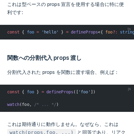
これは型ベースの props 宣言を使用する場合に特に便
利です:
ts
const
 { 
foo
 =
 'hello'
 } 
=
 defineProps
<{ 
foo
?:
 strin
関数への分割代入 props 渡し
分割代入された props を関数に渡す場合、例えば：
js
const
 { 
foo
 } 
=
 defineProps
([
'foo'
])
watch
(foo, 
/* ... */
)
これは期待通りに動作しません。なぜなら、これは
と同等であり、リアク
watch(props.foo, ...)