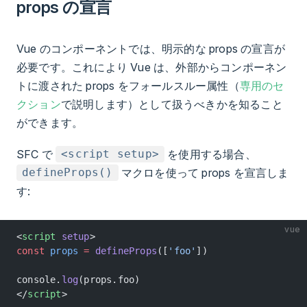
props の宣言
Vue のコンポーネントでは、明示的な props の宣言が
必要です。これにより Vue は、外部からコンポーネン
トに渡された props をフォールスルー属性（
専用のセ
クション
で説明します）として扱うべきかを知ること
ができます。
SFC で
を使用する場合、
<script setup>
マクロを使って props を宣言しま
defineProps()
す:
vue
<
script
 setup
>
const
 props
 =
 defineProps
([
'foo'
])
console.
log
(props.foo)
</
script
>