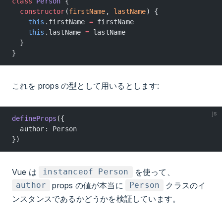
class
 Person
 {
  constructor
(
firstName
, 
lastName
) {
    this
.firstName 
=
 firstName
    this
.lastName 
=
 lastName
  }
}
これを props の型として用いるとします:
js
defineProps
({
  author: Person
})
Vue は
を使って、
instanceof Person
props の値が本当に
クラスのイ
author
Person
ンスタンスであるかどうかを検証しています。