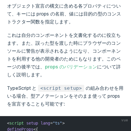
オブジェクト宣言の構文に含める各プロパティについ
て、キーには props の名前、値には目的の型のコンス
トラクター関数を指定します。
これは自分のコンポーネントを文書化するのに役立ち
ます。また、誤った型を渡した時にブラウザーのコン
ソールに警告が表示されるようになり、コンポーネン
トを利用する他の開発者のためにもなります。このペ
ージの後半では、
props のバリデーション
について詳
しく説明します。
TypeScript と
の組み合わせを用
<script setup>
いる場合、型アノテーションをそのまま使って props
を宣言することも可能です:
vue
<
script
 setup
 lang
=
"ts"
>
defineProps
<{