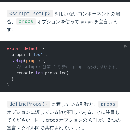
を用いないコンポーネントの場
<script setup>
合、
オプションを使って props を宣言しま
props
す:
js
export
 default
 {
  props: [
'foo'
],
  setup
(
props
) {
    // setup() は第 1 引数に props を受け取ります。
    console.
log
(props.foo)
  }
}
に渡している引数と、
defineProps()
props
オプションに渡している値が同じであることに注目し
てください。同じ props オプションの API が、2 つの
宣言スタイル間で共有されています。