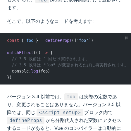
ます。
そこで、以下のようなコードを考えます:
js
const
 { 
foo
 } 
=
 defineProps
([
'foo'
])
watchEffect
(() 
=>
 {
  // 3.5 以前は 1 回だけ実行されます。
  // 3.5 以降は "foo" が変更されるたびに再実行されます。
  console.
log
(foo)
})
バージョン 3.4 以前では、
は実際の定数であ
foo
り、変更されることはありません。バージョン 3.5 以
降では、同じ
ブロック内で
<script setup>
から分割代入された変数にアクセス
defineProps
するコードがあると、Vue のコンパイラーは自動的に