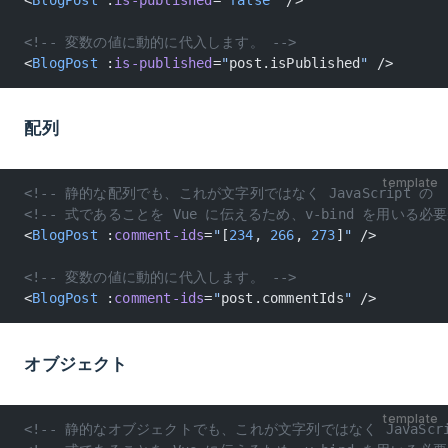
<!-- 変数の値に動的に代入します。 -->
<
BlogPost
 :
is-published
=
"
post.isPublished
"
 />
配列
template
<!-- 静的な配列でも、これが文字列ではなく JavaScript の    
<!-- 式であることを Vue に伝えるため、v-bind を用いる必
<
BlogPost
 :
comment-ids
=
"
[
234
, 
266
, 
273
]
"
 />
<!-- 変数の値に動的に代入します。 -->
<
BlogPost
 :
comment-ids
=
"
post.commentIds
"
 />
オブジェクト
template
<!-- 静的なオブジェクトでも、これが文字列ではなく JavaScrip