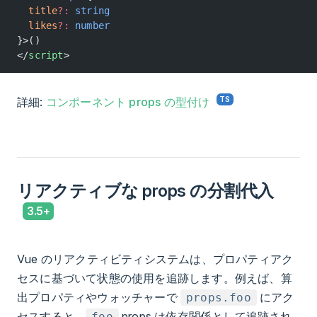
  title
?:
 string
  likes
?:
 number
}>()
</
script
>
詳細:
コンポーネント props の型付け
リアクティブな props の分割代入
Vue のリアクティビティシステムは、プロパティアク
セスに基づいて状態の使用を追跡します。例えば、算
出プロパティやウォッチャーで
にアク
props.foo
セスすると、
props は依存関係として追跡され
foo