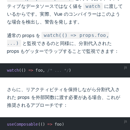
ティブなデータソースではなく値を
に渡して
watch
いるからです。実際、Vue のコンパイラーはこのよう
な場合を検出し、警告を発します。
通常の props を
watch(() => props.foo,
と監視できるのと同様に、分割代入された
...)
props もゲッターでラップすることで監視できます：
js
watch
(() 
=>
 foo, 
/* ... */
)
さらに、リアクティビティを保持しながら分割代入さ
れた props を外部関数に渡す必要がある場合、これが
推奨されるアプローチです：
js
useComposable
(() 
=>
 foo)