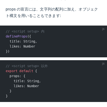
props の宣言には、文字列の配列に加え、オブジェク
ト構文を用いることもできます:
js
// <script setup> 内
defineProps
({
  title: String,
  likes: Number
})
js
// <script setup> 以外
export
 default
 {
  props: {
    title: String,
    likes: Number
  }
}